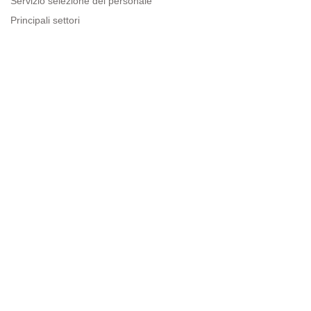
Servizio selezione del personale
Principali settori
Risorse per le imprese
Informazioni legali
Avviso legale
Politica sulla privacy
Condizioni d'uso
Politica sui cookie
Sitemap
Next to people.